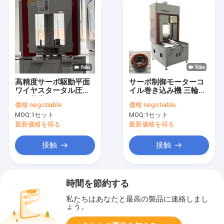
高精度サーボ駆動平面
サーボ制御モーターコ
ワイヤスタータル圧縮
イル巻き込み機 三輪ス
巻き装具
テータルライン 50KN
価格:
negotiable
価格:
negotiable
MOQ:
1セット
MOQ:
1セット
最新価格を得る
最新価格を得る
接触
接触
時間を節約する
私たちはあなたと最高の製品に連絡しまし
ょう。