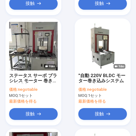
接触
接触
ステータス サーボ ブラ
"自動 220V BLDC モー
シレス モーター 巻き込
ター巻き込みシステム
み 自動化 220V
価格:
negotiable
価格:
negotiable
MOQ:
1セット
MOQ:
1セット
最新価格を得る
最新価格を得る
接触
接触