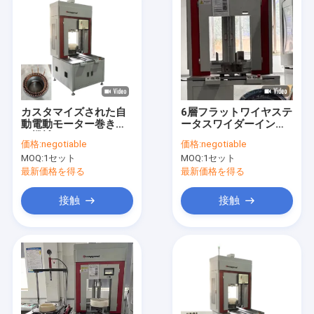
カスタマイズされた自
6層フラットワイヤステ
動電動モーター巻き込
ータスワイダーインダ
み機械 140mm スター
クションモーターワイ
価格:
negotiable
価格:
negotiable
ター組立ライン
ディングマシンOEM
MOQ:
1セット
MOQ:
1セット
最新価格を得る
最新価格を得る
接触
接触
ホーム
製品
ビデオ