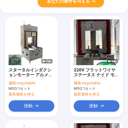
あなたの要件を与える
スタータルインダクシ
220V フラットワイヤ
ョンモーター アルメチ
ステータス ナイド モー
ャール 巻き込み機
ター巻き込み機械 オー
価格:
negotiable
価格:
negotiable
2.5KW カスタマイズ
トマティックOEM
MOQ:
1セット
MOQ:
1セット
最新価格を得る
最新価格を得る
接触
接触