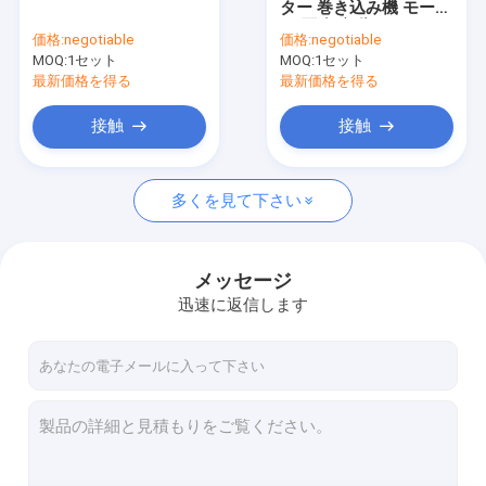
ター 巻き込み機 モータ
スターターの拡張装置
ー 圧迫 自動 220V
価格:
negotiable
価格:
negotiable
MOQ:
ステータス回転機
1セット
MOQ:
1セット
最新価格を得る
最新価格を得る
ステータス切断機
接触
接触
ステータルレーザー溶接機
多くを見て下さい
スターターの挿入装置
ステータルコーティング試験機械
メッセージ
自動スタータ生産ライン
迅速に返信します