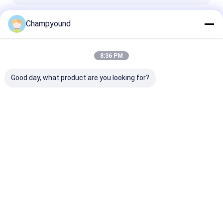
続行
Champyound
8:36 PM
私たちのカテゴリー
Good day, what product are you looking for?
ヘアピン巻き機
塗料を剥がす機械
スタータルプレ
グマシン
Desktop Site
ホーム
企業情報
お問い合わせ
地図
プライバシーポリシー