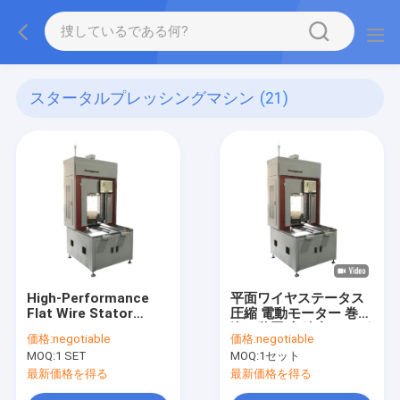
スタータルプレッシングマシン
(21)
High-Performance
平面ワイヤステータス
Flat Wire Stator
圧縮 電動モーター 巻き
Pressing Machine for
込み装置 高精度 サーボ
価格:
negotiable
価格:
negotiable
Stator Production
制御
MOQ:
1 SET
MOQ:
1セット
最新価格を得る
最新価格を得る