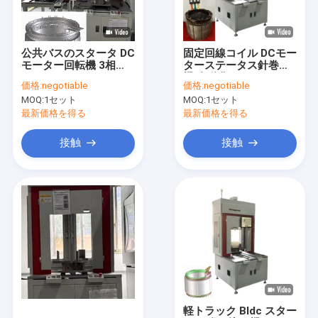
企業情報
会社案内
公共バスのスタータ DC
固定回線コイル DCモー
モーター回転機 3相
ターステータス針巻き
品質管理
220V
機 自動化
価格:
negotiable
価格:
negotiable
MOQ:
1セット
MOQ:
1セット
お問い合わせ
最新価格を得る
最新価格を得る
ニュース
接触
接触
見積依頼
ヘアピン巻き機
塗料を剥がす機械
スタータルプレッシングマシン
軽トラック Bldc スター