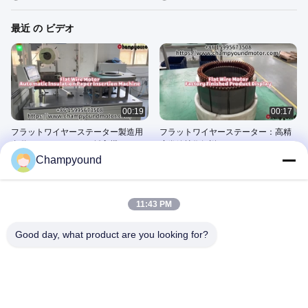
最近 の ビデオ
00:19
00:17
フラットワイヤーステーター製造用
フラットワイヤーステーター：高精
自動スロットライナー挿入機 |
度巻線技術解説
Champyound Technology
Champyound
June 19, 2025
June 19, 2025
11:43 PM
Good day, what product are you looking for?
00:28
00:50
タッチスクリーン制御レーザーステ
ODM 外板ステータル 電動モーター
ータル溶接システム
コイル切断機 針巻き機
December 26, 2024
December 26, 2024