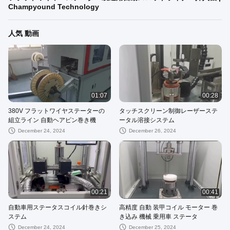
Champyound Technology
人気 動画
01:07
00:28
380V フラットワイヤステーターの
タッチスクリーン制御レーザーステ
組立ライン 自動ヘアピン巻き機
ータル溶接システム
December 24, 2024
December 26, 2024
00:21
00:41
自動車用ステータスコイル針巻きシ
高精度 自動 装甲コイル モーター 巻
ステム
き込み 機械 乗用車 ステータ
December 24, 2024
December 25, 2024