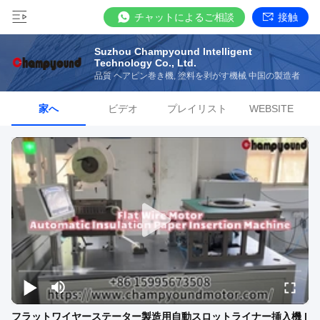
チャットによるご相談
接触
Suzhou Champyound Intelligent
Technology Co., Ltd.
品質 ヘアピン巻き機, 塗料を剥がす機械 中国の製造者
家へ
ビデオ
プレイリスト
WEBSITE
フラットワイヤーステーター製造用自動スロットライナー挿入機 |