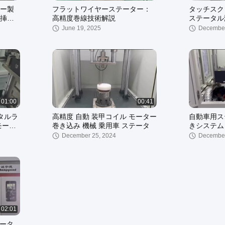
ー製
フラットワイヤーステーター：
タッチスク
挿入
高精度巻線技術解説
ステータル
ogy
June 19, 2025
December
01:00
00:41
タルラ
高精度 自動 装甲コイル モーター
自動車用ス
モータ
巻き込み 機械 乗用車 ステータ
きシステム
December 25, 2024
December
02:01
モータ