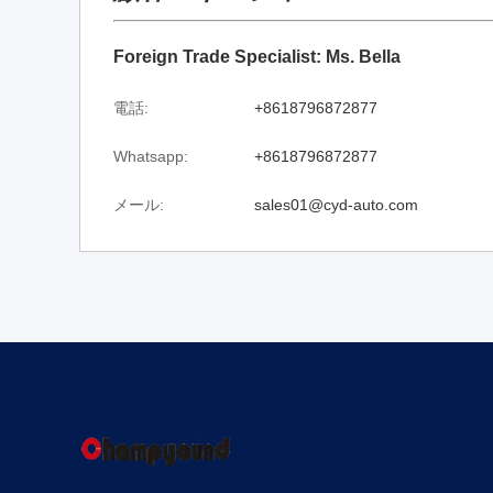
Foreign Trade Specialist: Ms. Bella
電話:
+8618796872877
Whatsapp:
+8618796872877
メール:
sales01@cyd-auto.com