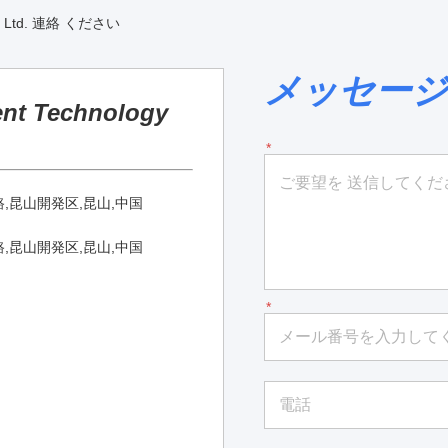
Co., Ltd. 連絡 ください
メッセージ
ent Technology
路,昆山開発区,昆山,中国
路,昆山開発区,昆山,中国