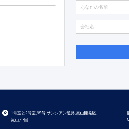
1号室と2号室,95号,サンシアン道路,昆山開発区,
昆山,中国