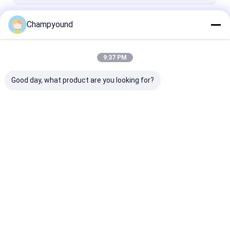
続行
Champyound
9:37 PM
私たちのカテゴリー
Good day, what product are you looking for?
ヘアピン巻き機
塗料を剥がす機械
スタータルプレ
グマシン
Desktop Site
ホーム
企業情報
お問い合わせ
地図
プライバシーポリシー