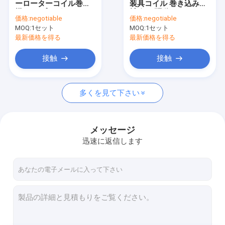
ーローターコイル巻き
装具コイル 巻き込み機
スターターの拡張装置
機 PLCプログラム
械 伺服駆動システム
価格:
negotiable
価格:
negotiable
MOQ:
ステータス回転機
1セット
MOQ:
1セット
最新価格を得る
最新価格を得る
ステータス切断機
接触
接触
ステータルレーザー溶接機
多くを見て下さい
スターターの挿入装置
ステータルコーティング試験機械
メッセージ
自動スタータ生産ライン
迅速に返信します