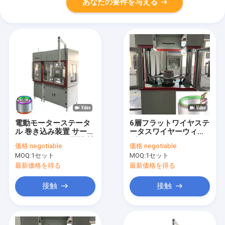
あなたの要件を与える
電動モーターステータ
6層フラットワイヤステ
ル 巻き込み装置 サーボ
ータスワイヤーウィン
インターターン 隔離 拡
ダーサーボモーターコ
価格:
negotiable
価格:
negotiable
大
イル製造機械ODM
MOQ:
1セット
MOQ:
1セット
最新価格を得る
最新価格を得る
接触
接触