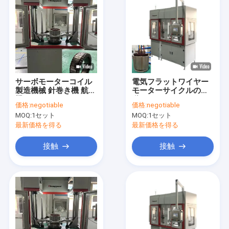
サーボモーターコイル
電気フラットワイヤー
製造機械 針巻き機 航空
モーターサイクルの自
機ステータル
動モーターローディン
価格:
negotiable
価格:
negotiable
グマシン 単体ステータ
MOQ:
1セット
MOQ:
1セット
最新価格を得る
最新価格を得る
接触
接触
ホーム
製品
ビデオ