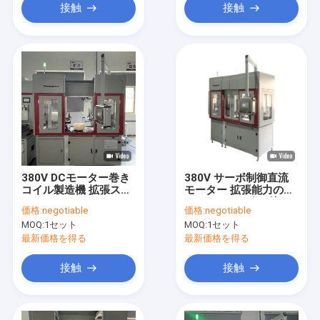
接触
接触
380V DCモーター巻き
380V サーボ制御直流
コイル製造機 拡張ステ
モーター 拡張能力のあ
ータ
るステーター巻き込み
価格:
negotiable
価格:
negotiable
機
MOQ:
1セット
MOQ:
1セット
最新価格を得る
最新価格を得る
接触
接触