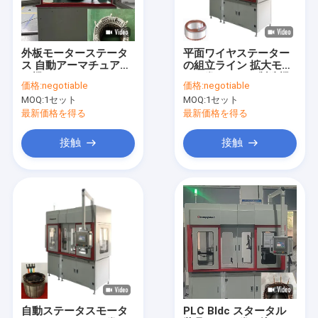
企業情報
会社案内
外板モーターステータ
平面ワイヤステーター
ス 自動アーマチュア巻
の組立ライン 拡大モー
品質管理
き機 380V 3.5KW
ター巻きコイル製造機
価格:
negotiable
価格:
negotiable
械OEM
MOQ:
1セット
MOQ:
1セット
お問い合わせ
最新価格を得る
最新価格を得る
ニュース
接触
接触
見積依頼
ヘアピン巻き機
塗料を剥がす機械
スタータルプレッシングマシン
自動ステータスモータ
PLC Bldc スタータル