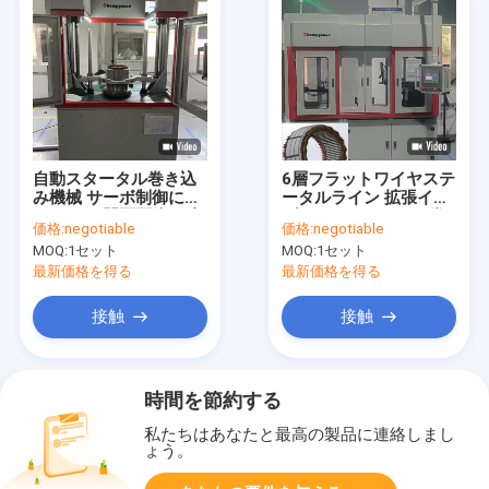
自動スタータル巻き込
6層フラットワイヤステ
み機械 サーボ制御によ
ータルライン 拡張イン
り ターン間隔隔絶を強
ダクションモーター巻
価格:
negotiable
価格:
negotiable
化する
き込み機械 ODM
MOQ:
1セット
MOQ:
1セット
最新価格を得る
最新価格を得る
接触
接触
時間を節約する
私たちはあなたと最高の製品に連絡しまし
ょう。