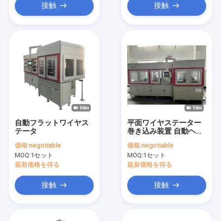
接触
接触
自動フラットワイヤス
平面ワイヤステーター
テータ
巻き込み装置 自動ヘア
ピン 300~950mm ワイ
価格:
negotiable
価格:
negotiable
ヤの長さ 適用可能
MOQ:
1セット
MOQ:
1セット
最新価格を得る
最新価格を得る
接触
接触