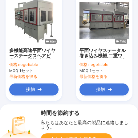
多機能高速平面ワイヤ
平面ワイヤステータル
ーステータスヘアピン
巻き込み機械,二重ワイ
巻き込み機械 自動化
ヤ給餌モジュールと適
価格:
negotiable
価格:
negotiable
応性のある塗料除去機
MOQ:
1セット
MOQ:
1セット
構
最新価格を得る
最新価格を得る
接触
接触
時間を節約する
私たちはあなたと最高の製品に連絡しまし
ょう。