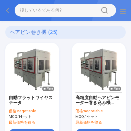
ヘアピン巻き機
(25)
自動フラットワイヤス
高精度自動ヘアピンモ
テータ
ーター巻き込み機
(±0.10mm精度)
価格:
negotiable
価格:
negotiable
MOQ:
1セット
MOQ:
1セット
最新価格を得る
最新価格を得る