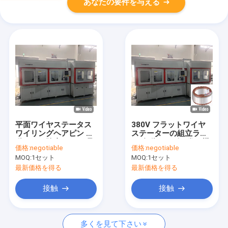
あなたの要件を与える
平面ワイヤステータス
380V フラットワイヤ
ワイリングヘアピン 自
ステーターの組立ライ
動バール除去 コイル品
ン 自動ヘアピン巻き機
価格:
negotiable
価格:
negotiable
質と出力を向上させる
MOQ:
1セット
MOQ:
1セット
最新価格を得る
最新価格を得る
接触
接触
多くを見て下さい