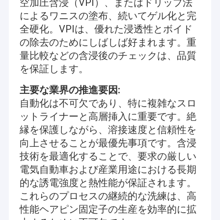
空加圧含浸（VPI）、またはドリップ法
フラットワイヤモーター生産機械と組立ラインを供給します.総合
企業情報
的な技術開発を提供する平面ワイヤモーター部門の製造者にサポ
によるワニスの塗布、続いてゲル化と完
ートと鍵のかかったソリューションを提供します
全硬化。VPIは、優れた浸透性とボイド
会社案内
の除去のためにしばしば好まれます。重
品質管理
量比較などの含浸後のチェックは、品質
を保証します。
お問い合わせ
主要な業界の推進要因:
ニュース
自動化は不可欠であり、特に複雑なスロ
ットライナーと高層挿入に重要です。絶
見積依頼
縁を保護しながら、溶接速度と信頼性を
向上させることが最優先事項です。含浸
技術を最適化することで、要求の厳しい
ヘアピン巻き機
電気自動車および産業用途における長期
的な誘電強度と熱性能が保証されます。
塗料を剥がす機械
これらのプロセスの継続的な洗練は、高
スタータルプレッシングマシン
性能ヘアピン固定子の生産を効率的に拡