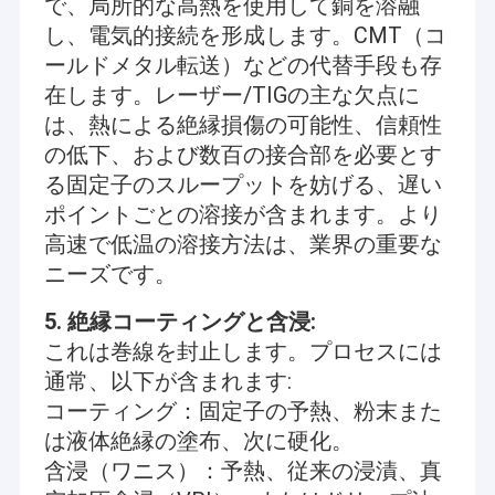
で、局所的な高熱を使用して銅を溶融
し、電気的接続を形成します。CMT（コ
ールドメタル転送）などの代替手段も存
在します。レーザー/TIGの主な欠点に
は、熱による絶縁損傷の可能性、信頼性
の低下、および数百の接合部を必要とす
る固定子のスループットを妨げる、遅い
ポイントごとの溶接が含まれます。より
高速で低温の溶接方法は、業界の重要な
ニーズです。
5. 絶縁コーティングと含浸:
これは巻線を封止します。プロセスには
ホーム
通常、以下が含まれます:
スズー・シャンプヨンド・インテリジェント・テクノロジー・コ
コーティング：固定子の予熱、粉末また
製品
ー・リミテッドは,フラットワイヤモーター産業のメーカーです.
は液体絶縁の塗布、次に硬化。
効率的で正確なモーターソリューションを顧客ニーズに合わせて
提供することにコミットしています私たちの事業は2つの主要部
ビデオ
含浸（ワニス）：予熱、従来の浸漬、真
門を中心に構成されています. 一つは,様々な産業にわたる全自動