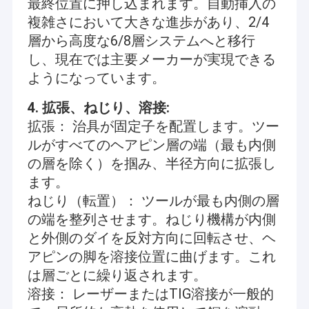
最終位置に押し込まれます。自動挿入の
複雑さにおいて大きな進歩があり、2/4
層から高度な6/8層システムへと移行
し、現在では主要メーカーが実現できる
ようになっています。
4. 拡張、ねじり、溶接:
拡張： 治具が固定子を配置します。ツー
ルがすべてのヘアピン層の端（最も内側
の層を除く）を掴み、半径方向に拡張し
ます。
ねじり（転置）： ツールが最も内側の層
の端を整列させます。ねじり機構が内側
と外側のダイを反対方向に回転させ、ヘ
アピンの脚を溶接位置に曲げます。これ
は層ごとに繰り返されます。
溶接： レーザーまたはTIG溶接が一般的