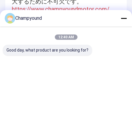
大するために不可欠です。
スターターの拡張装置
https://www.champyoundmotor.com/
ステータス回転機
Champyound
Recommended Products
ステータス切断機
12:40 AM
ステータルレーザー溶接機
Good day, what product are you looking for?
スターターの挿入装置
ステータルコーティング試験機械
自動スタータ生産ライン
バン・トラック・スタ
自動ステータスモータ
サーボ制御平面
ータ・モーター 自動レ
ーローターコイル巻き
テータスコイル
ーザー・ウェルディン
機 PLCプログラム
み機械組立ライ
グ・マシン
お問い合わせを送信
お問い合わせを送信
お問い合わせ
Desktop Site
ホーム
企業情報
お問い合わせ
地図
プライバシーポリシー