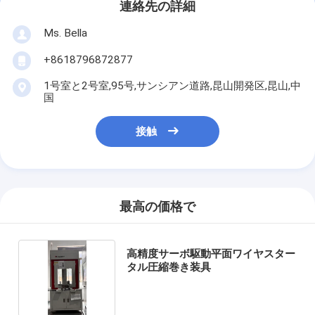
連絡先の詳細
Ms. Bella
+8618796872877
1号室と2号室,95号,サンシアン道路,昆山開発区,昆山,中
国
接触
最高の価格で
高精度サーボ駆動平面ワイヤスター
タル圧縮巻き装具