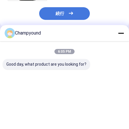
続行
Champyound
推薦されたプロダクト
6:05 PM
Good day, what product are you looking for?
固定回線コイル DCモ
ローターコイル シング
高精度 自動 装
ーターステータス針巻
ルステーター自動巻き
モーター 巻き込
き機 自動化
機 370mm 2.5kW
乗用車 ステータ
ベストプライス
ベストプライス
ベストプラ