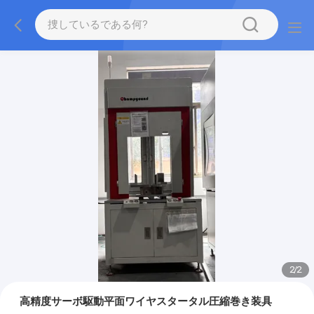
2
/
2
高精度サーボ駆動平面ワイヤスタータル圧縮巻き装具