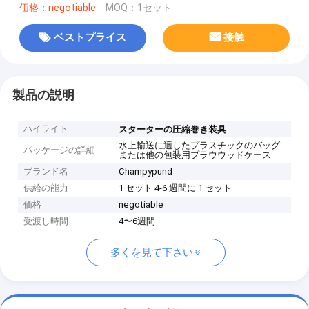
価格：negotiable
MOQ：1セット
ベストプライス
接触
製品の説明
ハイライト
スターターの圧縮巻き装具
水上輸送に適したプラスチックのバッグ
パッケージの詳細
または他の包装用プラウウッドケース
ブランド名
Champypund
供給の能力
1 セット 4-6 週間に 1 セット
価格
negotiable
受渡し時間
4〜6週間
多くを見て下さい