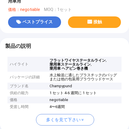
用車用
価格：negotiable
MOQ：1セット
ベストプライス
接触
製品の説明
,
フラットワイヤステータルライン
ハイライト
,
乗用車ステータルライン
乗用車 ヘアピン巻き機
水上輸送に適したプラスチックのバッグ
パッケージの詳細
または他の包装用プラウウッドケース
ブランド名
Champypund
供給の能力
1 セット 4-6 週間に 1 セット
価格
negotiable
受渡し時間
4〜6週間
多くを見て下さい