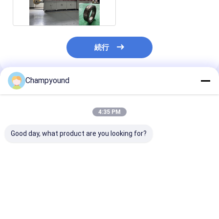
クラス乗用車用
続行
Champyound
推薦されたプロダクト
4:35 PM
Good day, what product are you looking for?
自動フラットワイヤス
スマートPLC制御フラ
Flat Wire Stat
テータ
ットワイヤステータス
Automated Hai
ヘアピンベンダー
Winding Machi
1.0mmから5.0mmワ
Public Bus Sta
イヤ
ベストプライス
ベストプライス
ベストプラ