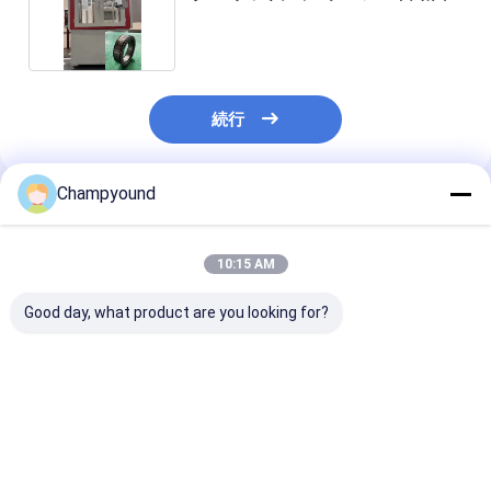
転
続行
Champyound
推薦されたプロダクト
10:15 AM
Good day, what product are you looking for?
OEMフィールドフラッ
サーボ制御ステーター
単段式電動モー
トワイヤーPMSMステ
巻き機
ームテールコイ
ータ巻線機（フラット
回し機 サーボ
ワイヤーモーター用）