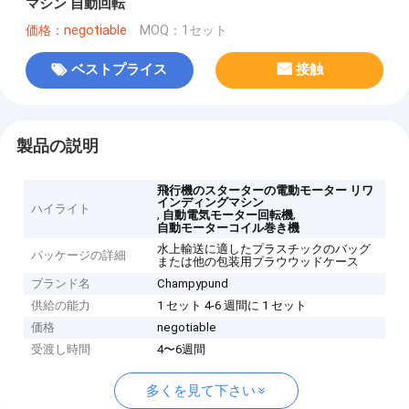
マシン 自動回転
価格：negotiable
MOQ：1セット
ベストプライス
接触
製品の説明
飛行機のスターターの電動モーター リワ
インディングマシン
ハイライト
,
,
自動電気モーター回転機
自動モーターコイル巻き機
水上輸送に適したプラスチックのバッグ
パッケージの詳細
または他の包装用プラウウッドケース
ブランド名
Champypund
供給の能力
1 セット 4-6 週間に 1 セット
価格
negotiable
受渡し時間
4〜6週間
多くを見て下さい