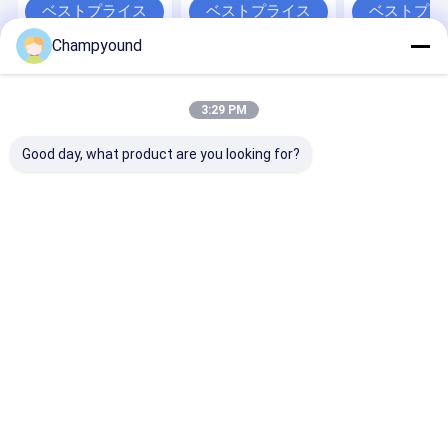
ベストプライス
ベストプライス
ベストプラ
Champyound
Desktop Site
ホーム
企業情報
お問い合わせ
地図
プライバシーポリシー
3:29 PM
品質
ヘアピン巻き機
中国工場.Copyright © 2026 Suzhou
Good day, what product are you looking for?
Champyound Intelligent Technology Co., Ltd.. All Rights Reserved.
ホーム
製品
ビデオ