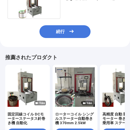
動 220V
続行
推薦されたプロダクト
固定回線コイル DCモ
ローターコイル シング
高精度 自動 装
ーターステータス針巻
ルステーター自動巻き
モーター 巻き込
き機 自動化
機 370mm 2.5kW
乗用車 ステータ