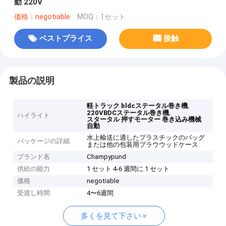
動 220V
価格：negotiable
MOQ：1セット
ベストプライス
接触
製品の説明
,
軽トラック bldcステータル巻き機
,
220VBDCステータル巻き機
ハイライト
スタータル 押すモーター 巻き込み機械
自動
水上輸送に適したプラスチックのバッグ
パッケージの詳細
または他の包装用プラウウッドケース
ブランド名
Champypund
供給の能力
1 セット 4-6 週間に 1 セット
価格
negotiable
受渡し時間
4〜6週間
多くを見て下さい