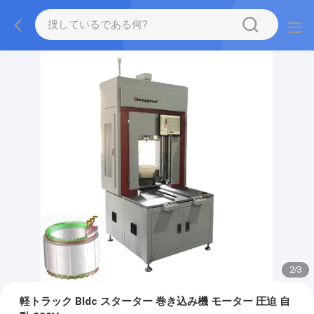
2
/
3
軽トラック Bldc スターター 巻き込み機 モーター 圧迫 自