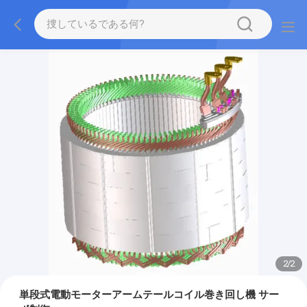
2
/
2
単段式電動モーターアームテールコイル巻き回し機 サー