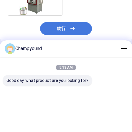
ーボ制御
続行
Champyound
推薦されたプロダクト
5:13 AM
Good day, what product are you looking for?
OEMフィールドフラッ
サーボ制御ステーター
単段式電動モー
トワイヤーPMSMステ
巻き機
ームテールコイ
ータ巻線機（フラット
回し機 サーボ
ワイヤーモーター用）
ベストプライス
ベストプライス
ベストプラ