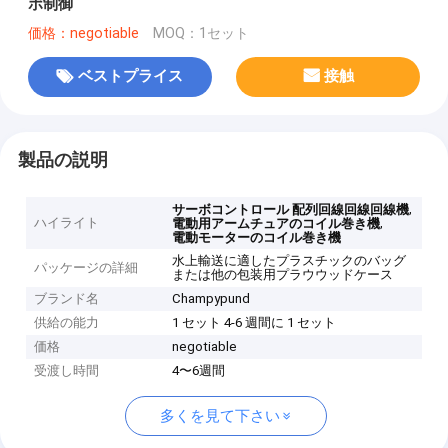
ボ制御
価格：negotiable
MOQ：1セット
ベストプライス
接触
製品の説明
,
サーボコントロール 配列回線回線回線機
ハイライト
,
電動用アームチュアのコイル巻き機
電動モーターのコイル巻き機
水上輸送に適したプラスチックのバッグ
パッケージの詳細
または他の包装用プラウウッドケース
ブランド名
Champypund
供給の能力
1 セット 4-6 週間に 1 セット
価格
negotiable
受渡し時間
4〜6週間
多くを見て下さい