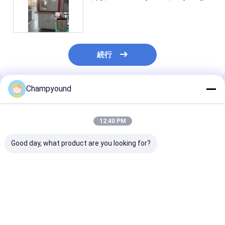
き込み機
続行
Champyound
推薦されたプロダクト
12:40 PM
Good day, what product are you looking for?
自動車用ステータスコ
Flat Wire Stator
フラットワイヤ
イル針巻きシステム
High-Precision Laser
タスネードレー
Varnish Stripping
バーニッシュ・
Machine
ッピング・マシ