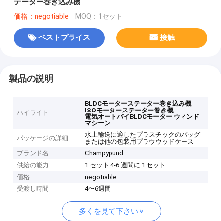
テーター巻き込み機
価格：negotiable
MOQ：1セット
ベストプライス
接触
製品の説明
,
BLDCモーターステーター巻き込み機
,
ISOモーターステーター巻き機
ハイライト
電気オートバイBLDCモーター ウィンド
マシーン
水上輸送に適したプラスチックのバッグ
パッケージの詳細
または他の包装用プラウウッドケース
ブランド名
Champypund
供給の能力
1 セット 4-6 週間に 1 セット
価格
negotiable
受渡し時間
4〜6週間
多くを見て下さい