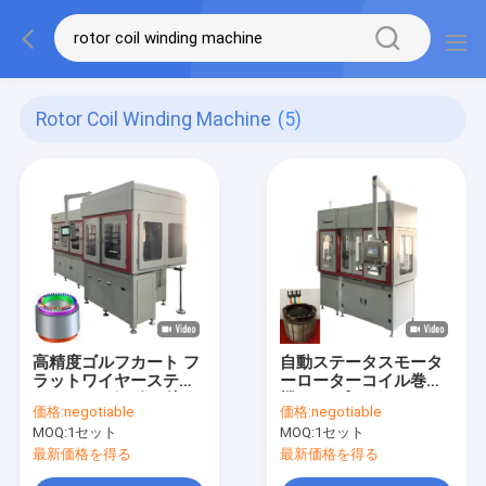
Rotor Coil Winding Machine
(5)
高精度ゴルフカート フ
自動ステータスモータ
ラットワイヤーステー
ーローターコイル巻き
タス ヘアピン巻き込み
機 PLCプログラム
価格:
negotiable
価格:
negotiable
機械 自動化
MOQ:
1セット
MOQ:
1セット
最新価格を得る
最新価格を得る