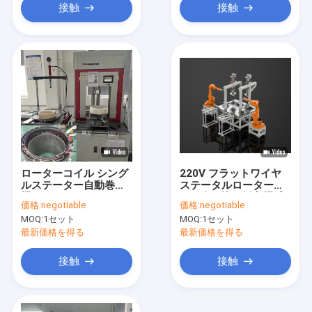
接触
接触
ローターコイル シング
220V フラットワイヤ
ルステーター自動巻き
ステータルローターコ
機 370mm 2.5kW
イル巻き込み挿入機 高
価格:
negotiable
価格:
negotiable
度自動化
MOQ:
1セット
MOQ:
1セット
最新価格を得る
最新価格を得る
接触
接触