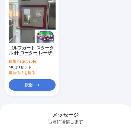
ゴルフカート スタータ
ル 針 ローター レーザ
ー 漆器 剥離 機械
価格:
negotiable
MOQ:
1セット
最新価格を得る
接触
メッセージ
迅速に返信します