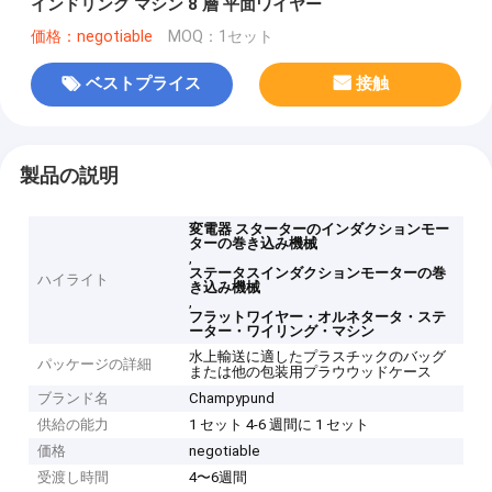
インドリング マシン 8 層 平面ワイヤー
価格：negotiable
MOQ：1セット
ベストプライス
接触
製品の説明
変電器 スターターのインダクションモー
ターの巻き込み機械
,
ステータスインダクションモーターの巻
ハイライト
き込み機械
,
フラットワイヤー・オルネタータ・ステ
ーター・ワイリング・マシン
水上輸送に適したプラスチックのバッグ
パッケージの詳細
または他の包装用プラウウッドケース
ブランド名
Champypund
供給の能力
1 セット 4-6 週間に 1 セット
価格
negotiable
受渡し時間
4〜6週間