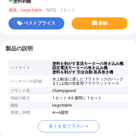
ー塗料剥離
価格：negotiable
MOQ：1セット
ベストプライス
接触
製品の説明
,
塗料を剥がす直流モーターの巻き込み機
ハイライト
,
固定電流モーターの巻き込み機
塗料を剥がす 完全自動 装具巻き機
水上輸送に適したプラスチックのバッグ
パッケージの詳細
または他の包装用プラウウッドケース
ブランド名
Champypund
供給の能力
1 セット 4-6 週間に 1 セット
価格
negotiable
受渡し時間
4〜6週間
多くを見て下さい