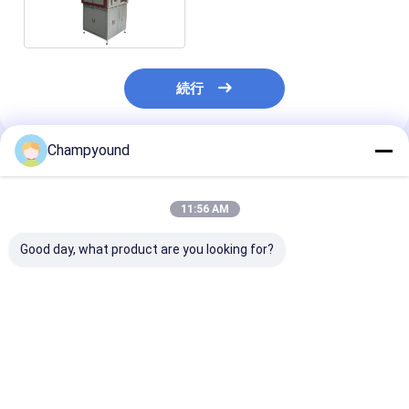
ー塗料剥離
続行
Champyound
推薦されたプロダクト
11:56 AM
Good day, what product are you looking for?
電気モーターサイクル
自動車用ステータスコ
Flat Wire Stat
のためのISO外板
イル針巻きシステム
High-Precisio
PMSMモーターステー
Varnish Stripp
ター巻き込み機
Machine
ベストプライス
ベストプライス
ベストプラ