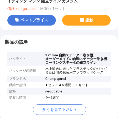
イディング マシン 組立ライン カスタム
価格：negotiable
MOQ：1セット
ベストプライス
接触
製品の説明
,
370mm 自動ステーター巻き機
ハイライト
,
オーダーメイドの自動ステーター巻き機
ローリングステータの組立ライン
水上輸送に適したプラスチックのバッグ
パッケージの詳細
または他の包装用プラウウッドケース
ブランド名
Champypund
供給の能力
1 セット 4-6 週間に 1 セット
価格
negotiable
受渡し時間
4〜6週間
多くを見て下さい