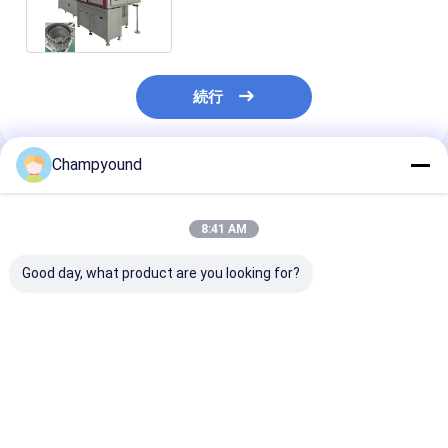
マシン 組立ライン カスタム
続行
Champyound
推薦されたプロダクト
8:41 AM
Good day, what product are you looking for?
自動フラットワイヤス
スマートPLC制御フラ
Flat Wire Stat
テータ
ットワイヤステータス
Automated Hai
ヘアピンベンダー
Winding Machi
1.0mmから5.0mmワ
Public Bus Sta
イヤ
ベストプライス
ベストプライス
ベストプラ