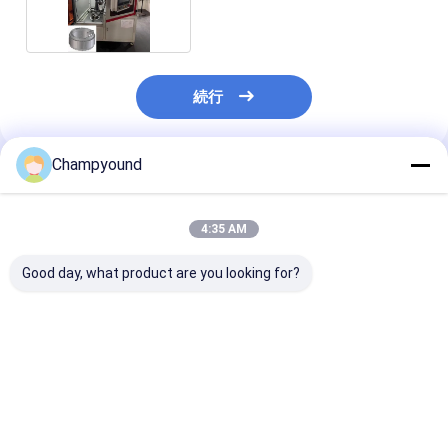
続行
Champyound
推薦されたプロダクト
4:35 AM
Good day, what product are you looking for?
バン・トラック・スタ
自動式サーボ制御オル
完全に自動モー
ータ・モーター 自動レ
ターネーターステータ
テータル 装甲
ーザー・ウェルディン
ーコイル溶接機
き込み機械 レ
グ・マシン
接
ベストプライス
ベストプライス
ベストプラ