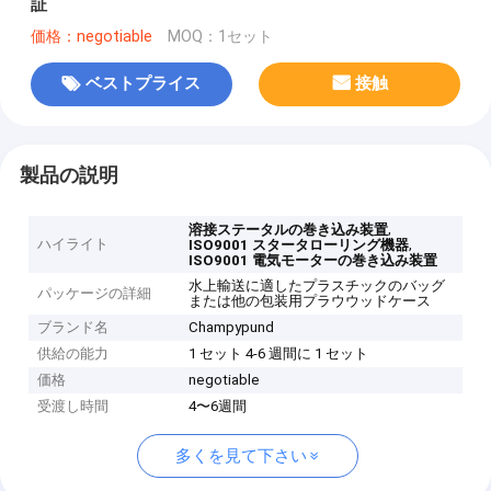
証
価格：negotiable
MOQ：1セット
ベストプライス
接触
製品の説明
,
溶接ステータルの巻き込み装置
ハイライト
,
ISO9001 スタータローリング機器
ISO9001 電気モーターの巻き込み装置
水上輸送に適したプラスチックのバッグ
パッケージの詳細
または他の包装用プラウウッドケース
ブランド名
Champypund
供給の能力
1 セット 4-6 週間に 1 セット
価格
negotiable
受渡し時間
4〜6週間
多くを見て下さい